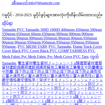
အီးမေးလ်:
info@hbsameite.com
©မူပိုင် - 2010-2023: မူပိုင်ခွင့်များအားလုံးကိုထိန်းသိမ်းထားသည်။
ထိုင်ရာ
Tarpaulin PVC Tarpaulin 500D 1000D 400ggsm 450ggsm 500gsm
550ggsm 650ggsm 60gsm 650ggsm 900gsm 900gsm 900gsm
950ggsm 90ggsm 900ggsm 950ggsm 90ggsm 90ggsm 950ggsm
90ggsm 90ggsm 950ggsm 950ggsm 950ggsm 950ggsm 950ggsm
950ggme
,
PVC MESH TARP
,
PVC Tarpaulin
,
Dump Truck Cover
Cover Black PVC Cover Black PVC COMP TARMESS PVC
Mesh Fabric Pvc Mesh Fabric Pvc Mesh Cover PVC Tarp
,
ကွက်
Tarpaulin
,
養生資材養生資材メッシュシートⅱ類建築資材建築
資材建設現場用建設現場用解体工事解体工事養生や防塵養生
や防塵, 落下防止落下防止落下防止落下防止落下防止通気性
に富み通気性に富み通気性に富み通気性に富み通気性に富み
激安価格激安価格早く発送できるメッシュメッシュメッシュ
防災メッシュシートメッシュシートシートメッシュ防災メッ
シュシート防災メッシュシート防災メッシュシート防災メッ
シュシート防災メッシュシートメッシュ防災メッシュシート
シート防災メッシュシートメッシュシートⅱ類メッシュシー
トⅱ類防炎メッシュシートⅱ類メッシュシートⅱ類メッシュシ