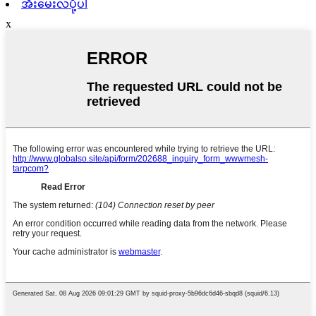
အီးမေးလ်ပို့ပါ
x