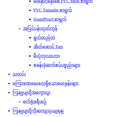
မီးနှောင့်နှေးစေ PVC Mesh စာရွက်
PVC Tarpaulin စာရွက်
SoundProof စာရွက်
အပြင်ပန်းထုတ်ကုန်
ရွက်ထည်တဲ
အိတ်ဆောင် Tarp
မီးပုံကုလားကာ
စခန်းခုံဆက်စပ်ပစ္စည်းများ
သတင်း
မကြာခဏမေးလေ့ရှိသောမေးခွန်းများ
ကြှနျုပျတို့အကွောငျး
စက်ရုံခရီးစဉ်
ကြှနျုပျတို့ကိုဆကျသှယျရနျ