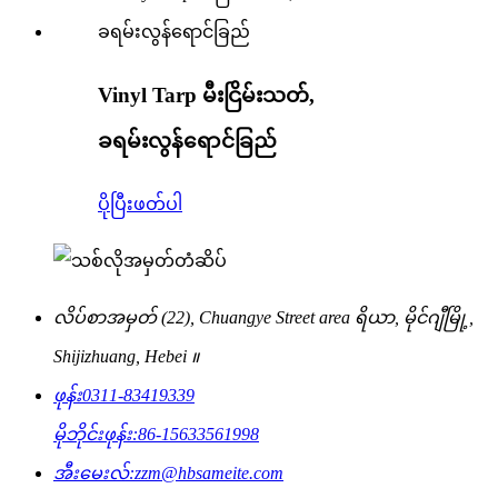
Vinyl Tarp မီးငြိမ်းသတ်,
ခရမ်းလွန်ရောင်ခြည်
ပိုပြီးဖတ်ပါ
လိပ်စာ
အမှတ် (22), Chuangye Street area ရိယာ, မိုင်ဂျီမြို့,
Shijizhuang, Hebei ။
ဖုန်း
0311-83419339
မိုဘိုင်းဖုန်း:
86-15633561998
အီးမေးလ်:
zzm@hbsameite.com