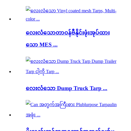
လေးလံသောတာဝန်ဗီနိုင်းဖုံးအုပ်ထား
သော MES ...
လေးလံသော Dump Truck Tarp ...