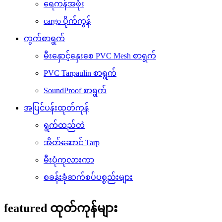
ရေကန်အဖုံး
cargo ပိုက်ကွန်
ကွက်စာရွက်
မီးနှောင့်နှေးစေ PVC Mesh စာရွက်
PVC Tarpaulin စာရွက်
SoundProof စာရွက်
အပြင်ပန်းထုတ်ကုန်
ရွက်ထည်တဲ
အိတ်ဆောင် Tarp
မီးပုံကုလားကာ
စခန်းခုံဆက်စပ်ပစ္စည်းများ
featured ထုတ်ကုန်များ