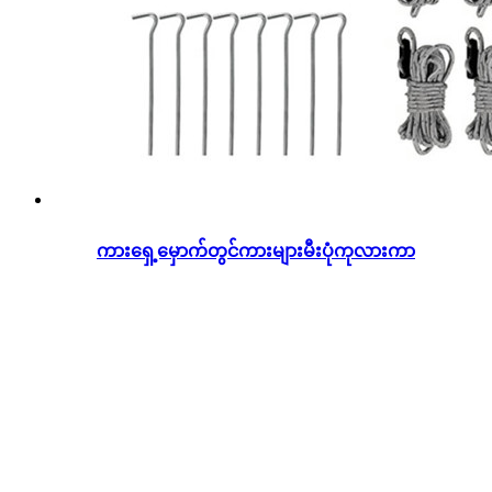
ကားရှေ့မှောက်တွင်ကားများမီးပုံကုလားကာ