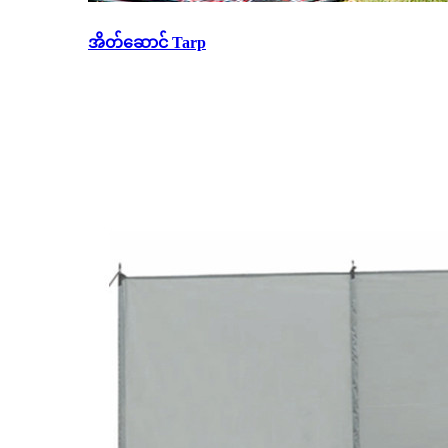
အိတ်ဆောင် Tarp