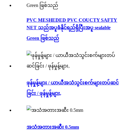
PVC MESHEDED PVC COUCTY SAFTY
NET သည်အပူခံနိုင်ရည်ရှိပြီးအပူ sealable
Green ဖြစ်သည်
ဖုန်မှုန့်များ / ယာယီအသံသွင်းစက်များတပ်ဆင်
ခြင်း / ဖုန်မှုန့်များ,
အသံအတားအဆီး 0.5mm