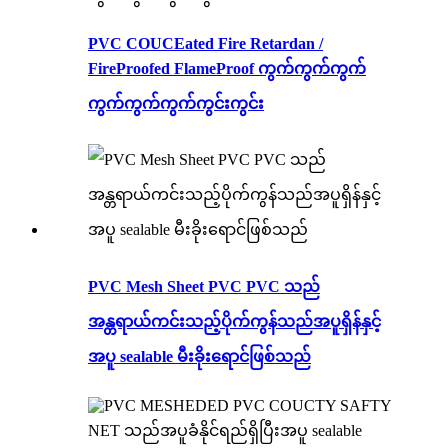
PVC COUCEated Fire Retardan /
FireProofed FlameProof ကွက်ကွက်ကွက်
ကွက်ကွက်ကွက်ကွင်းကွင်း
PVC Mesh Sheet PVC PVC သည်
အန္တရာယ်ကင်းသည့်ပိုက်ကွန်သည်အပူရှိန်နှင့်
အပူ sealable မီးခိုးရောင်ဖြစ်သည်