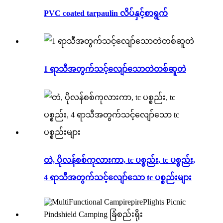
PVC coated tarpaulin လိပ်နှင့်စာရွက်
1 ရာသီအတွက်သင့်လျော်သောတဲတစ်ဆူတဲ
တဲ, ပိုလန်စစ်ကုလားကာ, tc ပစ္စည်း, tc ပစ္စည်း,
4 ရာသီအတွက်သင့်လျော်သော tc ပစ္စည်းများ