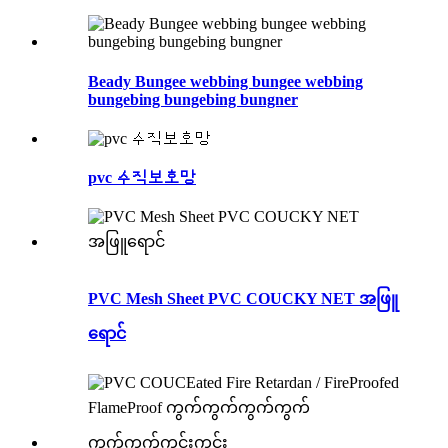
Beady Bungee webbing bungee webbing
bungebing bungebing bungner
pvc 수직보호망
PVC Mesh Sheet PVC COUCKY NET အဖြူ
ရောင်