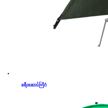
ခရီးဆောင်တြိဂံ