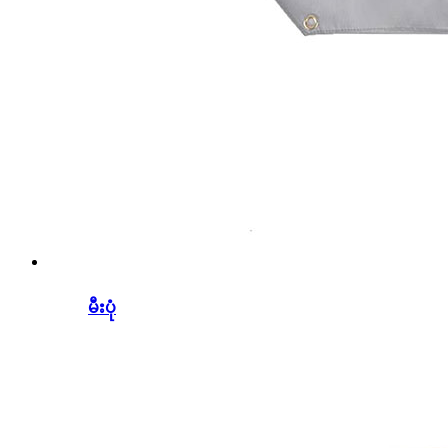
မီးပုံ