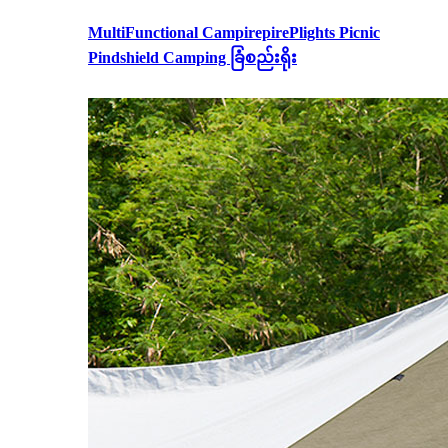
MultiFunctional CampirepirePlights Picnic
Pindshield Camping ခြံစည်းရိုး