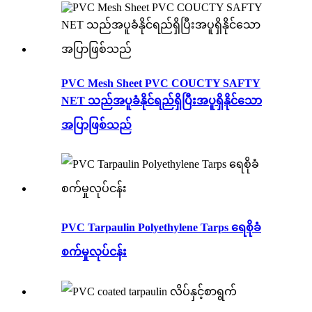
PVC Mesh Sheet PVC COUCTY SAFTY
NET သည်အပူခံနိုင်ရည်ရှိပြီးအပူရှိနိုင်သော
အပြာဖြစ်သည်
PVC Tarpaulin Polyethylene Tarps ရေစိုခံ
စက်မှုလုပ်ငန်း