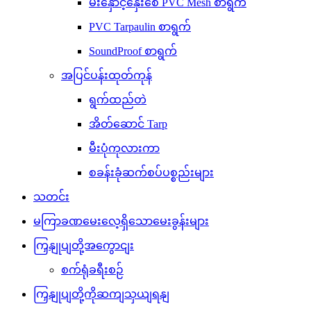
မီးနှောင့်နှေးစေ PVC Mesh စာရွက်
PVC Tarpaulin စာရွက်
SoundProof စာရွက်
အပြင်ပန်းထုတ်ကုန်
ရွက်ထည်တဲ
အိတ်ဆောင် Tarp
မီးပုံကုလားကာ
စခန်းခုံဆက်စပ်ပစ္စည်းများ
သတင်း
မကြာခဏမေးလေ့ရှိသောမေးခွန်းများ
ကြှနျုပျတို့အကွောငျး
စက်ရုံခရီးစဉ်
ကြှနျုပျတို့ကိုဆကျသှယျရနျ